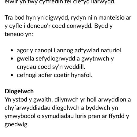
elwir yn fwy cyffredin fel clefyd llarwydd.
Tra bod hyn yn digwydd, rydyn ni'n manteisio ar
y cyfle i deneuo'r coed conwydd.
Bydd y
teneuo yn:
agor y canopi i annog adfywiad naturiol.
gwella sefydlogrwydd a gwytnwch y
cnydau coed sy'n weddill.
cefnogi adfer coetir hynafol.
Diogelwch
Yn ystod y gwaith, dilynwch yr holl arwyddion a
chyfarwyddiadau diogelwch a byddwch yn
ymwybodol o symudiadau loris pren ar ffyrdd y
goedwig.