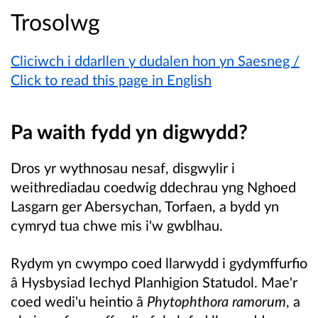
Trosolwg
Cliciwch i ddarllen y dudalen hon yn Saesneg /
Click to read this page in English
Pa waith fydd yn digwydd?
Dros yr wythnosau nesaf, disgwylir i
weithrediadau coedwig ddechrau yng Nghoed
Lasgarn ger Abersychan, Torfaen, a bydd yn
cymryd tua chwe mis i'w gwblhau.
Rydym yn cwympo coed llarwydd i gydymffurfio
â Hysbysiad Iechyd Planhigion Statudol. Mae'r
coed wedi'u heintio â
Phytophthora ramorum
, a