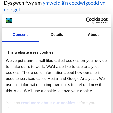
Dysgwch fwy am
ymweld â’n coedwigoedd yn
ddiogel
Map yn dangos yr ardal waith
Consent
Details
About
Your browser does not support inline PDF
viewing. Please
download the PDF
.
This website uses cookies
We've put some small files called cookies on your device
Pam rydyn ni'n teneuo coed?
to make our site work. We'd also like to use analytics
cookies. These send information about how our site is
used to services called Hotjar and Google Analytics. We
Unwaith y bydd ardal o goed wedi aeddfedu i
use this information to improve our site. Let us know if
faint penodol, maent yn dechrau cystadlu â'i
this is ok. We'll use a cookie to save your choice.
gilydd am faethynnau, dŵr a golau.
You can
read more about our cookies
before you
Mae teneuo’r coed yn helpu i leihau’r
choose.