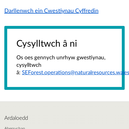
Darllenwch ein Cwestiynau Cyffredin
Cysylltwch â ni
Os oes gennych unrhyw gwestiynau,
cysylltwch
â:
SEForest.operations@naturalresources.wale
Ardaloedd
Abersychan