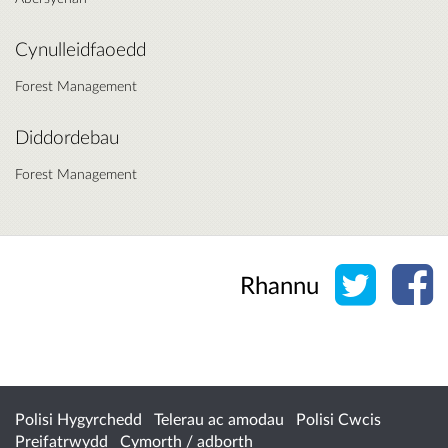
Cynulleidfaoedd
Forest Management
Diddordebau
Forest Management
Rhannu 
Rh
Rhannu
Polisi Hygyrchedd
Telerau ac amodau
Polisi Cwcis
Preifatrwydd
Cymorth / adborth