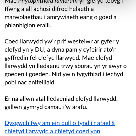
Mae
Phytophthora ramorum
yn glefyd tebyg i
ffwng a all achosi difrod helaeth a
marwolaethau i amrywiaeth eang o goed a
phlanhigion eraill.
Coed llarwydd yw'r prif westeiwr ar gyfer y
clefyd yn y DU, a dyna pam y cyfeirir ato'n
gyffredin fel clefyd llarwydd. Mae clefyd
llarwydd yn lledaenu trwy sborau yn yr awyr o
goeden i goeden. Nid yw'n fygythiad i iechyd
pobl nac anifeiliaid.
Er na allwn atal lledaeniad clefyd llarwydd,
gallwn gymryd camau i'w arafu.
Dysgwch fwy am ein dull o fynd i'r afael â
chlefyd llarwydd a chlefyd coed ynn