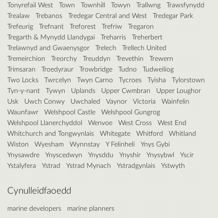
Tonyrefail West
Town
Townhill
Towyn
Trallwng
Trawsfynydd
Trealaw
Trebanos
Tredegar Central and West
Tredegar Park
Trefeurig
Trefnant
Treforest
Trefriw
Tregaron
Tregarth & Mynydd Llandygai
Treharris
Treherbert
Trelawnyd and Gwaenysgor
Trelech
Trellech United
Tremeirchion
Treorchy
Treuddyn
Trevethin
Trewern
Trimsaran
Troedyraur
Trowbridge
Tudno
Tudweiliog
Two Locks
Twrcelyn
Twyn Carno
Tycroes
Tyisha
Tylorstown
Tyn-y-nant
Tywyn
Uplands
Upper Cwmbran
Upper Loughor
Usk
Uwch Conwy
Uwchaled
Vaynor
Victoria
Wainfelin
Waunfawr
Welshpool Castle
Welshpool Gungrog
Welshpool Llanerchyddol
Wenvoe
West Cross
West End
Whitchurch and Tongwynlais
Whitegate
Whitford
Whitland
Wiston
Wyesham
Wynnstay
Y Felinheli
Ynys Gybi
Ynysawdre
Ynyscedwyn
Ynysddu
Ynyshir
Ynysybwl
Yscir
Ystalyfera
Ystrad
Ystrad Mynach
Ystradgynlais
Ystwyth
Cynulleidfaoedd
marine developers
marine planners