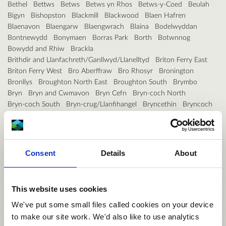
Bethel
Bettws
Betws
Betws yn Rhos
Betws-y-Coed
Beulah
Bigyn
Bishopston
Blackmill
Blackwood
Blaen Hafren
Blaenavon
Blaengarw
Blaengwrach
Blaina
Bodelwyddan
Bontnewydd
Bonymaen
Borras Park
Borth
Botwnnog
Bowydd and Rhiw
Brackla
Brithdir and Llanfachreth/Ganllwyd/Llanelltyd
Briton Ferry East
Briton Ferry West
Bro Aberffraw
Bro Rhosyr
Bronington
Bronllys
Broughton North East
Broughton South
Brymbo
Bryn
Bryn and Cwmavon
Bryn Cefn
Bryn-coch North
Bryn-coch South
Bryn-crug/Llanfihangel
Bryncethin
Bryncoch
Brynford
Brynmawr
Brynna
Bryntirion, Laleston and Merthyr Mawr
Brynwern
Brynyffynnon
Buckley Bistre East
Buckley Bistre West
Buckley Mountain
Buckley Pentrobin
Builth
Burry Port
Burton
Butetown
Consent
Details
About
Buttrills
Bwlch
Bynea
Cadnant
Cadoc
Cadoxton
Caerau
Caergwrle
Caergybi
Caerhun
Caerleon
Caersws
Caerwent
Caerwys
Caldicot Castle
Camrose
Canolbarth Môn
Canton
This website uses cookies
Cantref
Capel Dewi
Capelulo
Carew
Carmarthen Town North
Carmarthen Town South
Carmarthen Town West
Cartrefle
We've put some small files called cookies on your device
Castle
Castleland
Cathays
Cefn
Cefn Cribwr
Cefn Fforest
to make our site work. We'd also like to use analytics
Cefn Glas
Cenarth
Ceulanamaesmawr
Chirk North