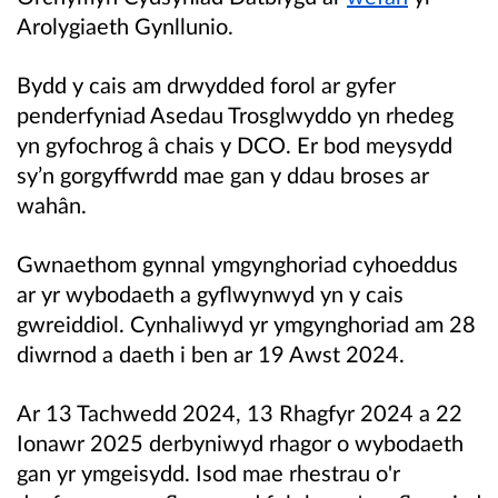
Arolygiaeth Gynllunio.
Bydd y cais am drwydded forol ar gyfer
penderfyniad Asedau Trosglwyddo yn rhedeg
yn gyfochrog â chais y DCO. Er bod meysydd
sy’n gorgyffwrdd mae gan y ddau broses ar
wahân.
Gwnaethom gynnal ymgynghoriad cyhoeddus
ar yr wybodaeth a gyflwynwyd yn y cais
gwreiddiol. Cynhaliwyd yr ymgynghoriad am 28
diwrnod a daeth i ben ar 19 Awst 2024.
Ar 13 Tachwedd 2024, 13 Rhagfyr 2024 a 22
Ionawr 2025 derbyniwyd rhagor o wybodaeth
gan yr ymgeisydd.
Isod mae rhestrau o'r