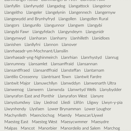
Llanfyllin
Llanfynydd
Llangadog
Llangattock
Llangeinor
Llangeitho
Llangeler
Llangelynin
Llangennech
Llangernyw
Llangewydd and Brynhyfryd
Llangollen
Llangollen Rural
Llangors
Llangunllo
Llangunnor
Llangwm
Llangybi
Llangybi Fawr
Llangyfelach
Llangyndeyrn
Llangynidr
Llangynwyd
Llanharan
Llanharry
Llanhilleth
Llanidloes
Llanishen
Llanllyfni
Llannon
Llanover
Llanrhaeadr-ym-Mochnant/Llansilin
Llanrhaeadr-yng-Nghinmeirch
Llanrhian
Llanrhystyd
Llanrug
Llanrumney
Llansamlet
Llansanffraid
Llansannan
Llansantffraed
Llansantffraid
Llansteffan
Llantarnam
Llantilio Crossenny
Llantrisant Town
Llantwit Fardre
Llantwit Major
Llanuwchllyn
Llanwddyn
Llanwenarth Ultra
Llanwenog
Llanwern
Llanwnda
Llanwrtyd Wells
Llanybydder
Llanyrafon East and Ponthir
Llanyrafon West
Llanyre
Llanystumdwy
Llay
Lledrod
Lliedi
Llifôn
Lligwy
Llwyn-y-pia
Llwynhendy
Llysfaen
Lower Brynamman
Lower Loughor
Machynlleth
Maenclochog
Maerdy
Maescar/Llywel
Maesteg East
Maesteg West
Maesycwmmer
Maesydre
Malpas
Mancot
Manorbier
Manordeilo and Salem
Marchog