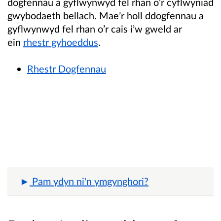
dogfennau a gyflwynwyd fel rhan o'r cyflwyniad
gwybodaeth bellach.
Mae’r holl ddogfennau a
gyflwynwyd fel rhan o’r cais i’w gweld ar
ein
rhestr gyhoeddus
.
Rhestr Dogfenna
u
Pam ydyn ni'n ymgynghori?