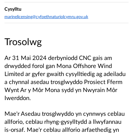
Cysylltu
marinelicensing@cyfoethnaturiolcymru.gov.uk
Trosolwg
Ar 31 Mai 2024 derbyniodd CNC gais am
drwydded forol gan Mona Offshore Wind
Limited ar gyfer gwaith cysylltiedig ag adeiladu
a chynnal asedau trosglwyddo Prosiect Fferm
Wynt Ar y Môr Mona sydd yn Nwyrain Môr
Iwerddon.
Mae'r Asedau trosglwyddo yn cynnwys ceblau
allforio, ceblau rhyng-gysylltydd a llwyfannau
is-orsaf. Mae'r ceblau allforio arfaethedig yn