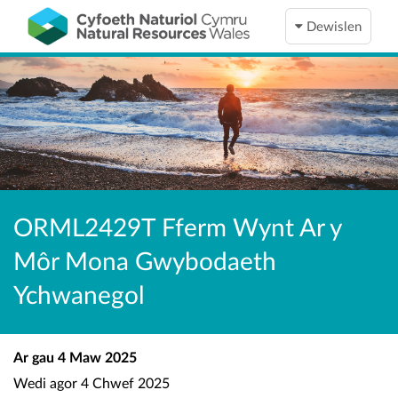
Dewislen
ORML2429T Fferm Wynt Ar y
Môr Mona Gwybodaeth
Ychwanegol
Ar gau
4 Maw 2025
Wedi agor
4 Chwef 2025