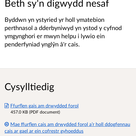
Beth sy'n digwydd nesaf
Byddwn yn ystyried yr holl ymatebion
perthnasol a dderbyniwyd yn ystod y cyfnod
ymgynghori er mwyn helpu i lywio ein
penderfyniad ynglŷn â'r cais.
Cysylltiedig
Ffurflen gais am drwydded forol
457.0 KB (PDF document)
Mae ffurflen cais am drwydded forol a’r holl ddogfennau
cais ar gael ar ein cofrestr gyhoeddus