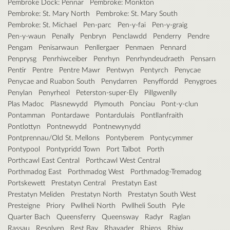
Pembroke Dock: Pennar
Pembroke: Monkton
Pembroke: St. Mary North
Pembroke: St. Mary South
Pembroke: St. Michael
Pen-parc
Pen-y-fai
Pen-y-graig
Pen-y-waun
Penally
Penbryn
Penclawdd
Penderry
Pendre
Pengam
Penisarwaun
Penllergaer
Penmaen
Pennard
Penprysg
Penrhiwceiber
Penrhyn
Penrhyndeudraeth
Pensarn
Pentir
Pentre
Pentre Mawr
Pentwyn
Pentyrch
Penycae
Penycae and Ruabon South
Penydarren
Penyffordd
Penygroes
Penylan
Penyrheol
Peterston-super-Ely
Pillgwenlly
Plas Madoc
Plasnewydd
Plymouth
Ponciau
Pont-y-clun
Pontamman
Pontardawe
Pontardulais
Pontllanfraith
Pontlottyn
Pontnewydd
Pontnewynydd
Pontprennau/Old St. Mellons
Pontyberem
Pontycymmer
Pontypool
Pontypridd Town
Port Talbot
Porth
Porthcawl East Central
Porthcawl West Central
Porthmadog East
Porthmadog West
Porthmadog-Tremadog
Portskewett
Prestatyn Central
Prestatyn East
Prestatyn Meliden
Prestatyn North
Prestatyn South West
Presteigne
Priory
Pwllheli North
Pwllheli South
Pyle
Quarter Bach
Queensferry
Queensway
Radyr
Raglan
Rassau
Resolven
Rest Bay
Rhayader
Rhigos
Rhiw