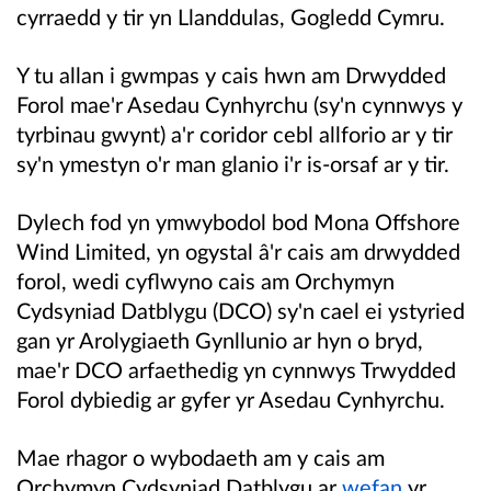
cyrraedd y tir yn Llanddulas, Gogledd Cymru.
Y tu allan i gwmpas y cais hwn am Drwydded
Forol mae'r Asedau Cynhyrchu (sy'n cynnwys y
tyrbinau gwynt) a'r coridor cebl allforio ar y tir
sy'n ymestyn o'r man glanio i'r is-orsaf ar y tir.
Dylech fod yn ymwybodol bod Mona Offshore
Wind Limited, yn ogystal â'r cais am drwydded
forol, wedi cyflwyno cais am Orchymyn
Cydsyniad Datblygu (DCO) sy'n cael ei ystyried
gan yr Arolygiaeth Gynllunio ar hyn o bryd,
mae'r DCO arfaethedig yn cynnwys Trwydded
Forol dybiedig ar gyfer yr Asedau Cynhyrchu.
Mae rhagor o wybodaeth am y cais am
Orchymyn Cydsyniad Datblygu ar
wefan
yr