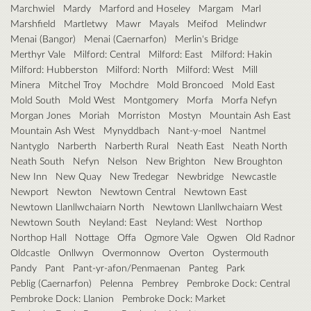
Marchwiel
Mardy
Marford and Hoseley
Margam
Marl
Marshfield
Martletwy
Mawr
Mayals
Meifod
Melindwr
Menai (Bangor)
Menai (Caernarfon)
Merlin's Bridge
Merthyr Vale
Milford: Central
Milford: East
Milford: Hakin
Milford: Hubberston
Milford: North
Milford: West
Mill
Minera
Mitchel Troy
Mochdre
Mold Broncoed
Mold East
Mold South
Mold West
Montgomery
Morfa
Morfa Nefyn
Morgan Jones
Moriah
Morriston
Mostyn
Mountain Ash East
Mountain Ash West
Mynyddbach
Nant-y-moel
Nantmel
Nantyglo
Narberth
Narberth Rural
Neath East
Neath North
Neath South
Nefyn
Nelson
New Brighton
New Broughton
New Inn
New Quay
New Tredegar
Newbridge
Newcastle
Newport
Newton
Newtown Central
Newtown East
Newtown Llanllwchaiarn North
Newtown Llanllwchaiarn West
Newtown South
Neyland: East
Neyland: West
Northop
Northop Hall
Nottage
Offa
Ogmore Vale
Ogwen
Old Radnor
Oldcastle
Onllwyn
Overmonnow
Overton
Oystermouth
Pandy
Pant
Pant-yr-afon/Penmaenan
Panteg
Park
Peblig (Caernarfon)
Pelenna
Pembrey
Pembroke Dock: Central
Pembroke Dock: Llanion
Pembroke Dock: Market