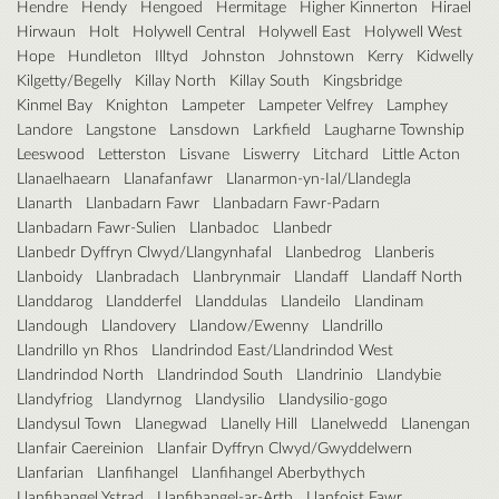
Hendre
Hendy
Hengoed
Hermitage
Higher Kinnerton
Hirael
Hirwaun
Holt
Holywell Central
Holywell East
Holywell West
Hope
Hundleton
Illtyd
Johnston
Johnstown
Kerry
Kidwelly
Kilgetty/Begelly
Killay North
Killay South
Kingsbridge
Kinmel Bay
Knighton
Lampeter
Lampeter Velfrey
Lamphey
Landore
Langstone
Lansdown
Larkfield
Laugharne Township
Leeswood
Letterston
Lisvane
Liswerry
Litchard
Little Acton
Llanaelhaearn
Llanafanfawr
Llanarmon-yn-Ial/Llandegla
Llanarth
Llanbadarn Fawr
Llanbadarn Fawr-Padarn
Llanbadarn Fawr-Sulien
Llanbadoc
Llanbedr
Llanbedr Dyffryn Clwyd/Llangynhafal
Llanbedrog
Llanberis
Llanboidy
Llanbradach
Llanbrynmair
Llandaff
Llandaff North
Llanddarog
Llandderfel
Llanddulas
Llandeilo
Llandinam
Llandough
Llandovery
Llandow/Ewenny
Llandrillo
Llandrillo yn Rhos
Llandrindod East/Llandrindod West
Llandrindod North
Llandrindod South
Llandrinio
Llandybie
Llandyfriog
Llandyrnog
Llandysilio
Llandysilio-gogo
Llandysul Town
Llanegwad
Llanelly Hill
Llanelwedd
Llanengan
Llanfair Caereinion
Llanfair Dyffryn Clwyd/Gwyddelwern
Llanfarian
Llanfihangel
Llanfihangel Aberbythych
Llanfihangel Ystrad
Llanfihangel-ar-Arth
Llanfoist Fawr