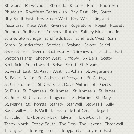
Rhiwbina
Rhiwcynon
Rhondda
Rhoose
Rhos
Rhosnesni
Rhuddlan
Rhydfelen Central/Ilan
Rhyl East
Rhyl South
Rhyl South East
Rhyl South West
Rhyl West
Ringland
Risca East
Risca West
Riverside
Rogerstone
Rogiet
Rossett
Ruabon
Rudbaxton
Rumney
Ruthin
Saltney Mold Junction
Saltney Stonebridge
Sandfields East
Sandfields West
Sarn
Saron
Saundersfoot
Scleddau
Sealand
Seiont
Seiriol
Seven Sisters
Severn
Shaftesbury
Shirenewton
Shotton East
Shotton Higher
Shotton West
Sirhowy
Six Bells
Sketty
Smithfield
Snatchwood
Solva
Splott
St. Arvans
St. Asaph East
St. Asaph West
St. Athan
St. Augustine's
St. Bride's Major
St. Cadocs and Penygarn
St. Cattwg
St. Christopher's
St. Clears
St. David Within
St. David's
St. Dials
St. Dogmaels
St. Ishmael
St. Ishmael's
St. James
St. John
St. Julians
St. Kingsmark
St. Martins
St. Mary
St. Mary's
St. Thomas
Stansty
Stanwell
Stow Hill
Sully
Swiss Valley
Taffs Well
Tai-bach
Talbot Green
Talgarth
Talybolion
Talybont-on-Usk
Talysarn
Tawe-Uchaf
Teigl
Tenby: North
Tenby: South
The Elms
The Havens
Thornwell
Tirymynach
Ton-teg
Tonna
Tonypandy
Tonyrefail East