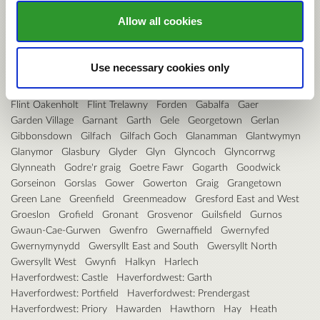
Dyffryn Ceiriog/Ceiriog Valley
Dyserth
East Williamston
Allow all cookies
Ebbw Vale North
Ebbw Vale South
Efail-newydd/Buan
Efenechtyd
Eglwysbach
Eirias
Elli
Ely
Erddig
Esclusham
Ewloe
Faenor
Fairwater
Fairwood
Felin-fâch
Felindre
Use necessary cookies only
Felinfoel
Ferndale
Ffynnongroyw
Fishguard North East
Fishguard North West
Flint Castle
Flint Coleshill
Flint Oakenholt
Flint Trelawny
Forden
Gabalfa
Gaer
Garden Village
Garnant
Garth
Gele
Georgetown
Gerlan
Gibbonsdown
Gilfach
Gilfach Goch
Glanamman
Glantwymyn
Glanymor
Glasbury
Glyder
Glyn
Glyncoch
Glyncorrwg
Glynneath
Godre'r graig
Goetre Fawr
Gogarth
Goodwick
Gorseinon
Gorslas
Gower
Gowerton
Graig
Grangetown
Green Lane
Greenfield
Greenmeadow
Gresford East and West
Groeslon
Grofield
Gronant
Grosvenor
Guilsfield
Gurnos
Gwaun-Cae-Gurwen
Gwenfro
Gwernaffield
Gwernyfed
Gwernymynydd
Gwersyllt East and South
Gwersyllt North
Gwersyllt West
Gwynfi
Halkyn
Harlech
Haverfordwest: Castle
Haverfordwest: Garth
Haverfordwest: Portfield
Haverfordwest: Prendergast
Haverfordwest: Priory
Hawarden
Hawthorn
Hay
Heath