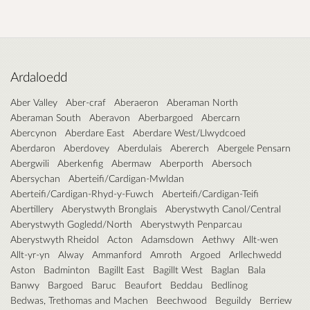
Ardaloedd
Aber Valley
Aber-craf
Aberaeron
Aberaman North
Aberaman South
Aberavon
Aberbargoed
Abercarn
Abercynon
Aberdare East
Aberdare West/Llwydcoed
Aberdaron
Aberdovey
Aberdulais
Abererch
Abergele Pensarn
Abergwili
Aberkenfig
Abermaw
Aberporth
Abersoch
Abersychan
Aberteifi/Cardigan-Mwldan
Aberteifi/Cardigan-Rhyd-y-Fuwch
Aberteifi/Cardigan-Teifi
Abertillery
Aberystwyth Bronglais
Aberystwyth Canol/Central
Aberystwyth Gogledd/North
Aberystwyth Penparcau
Aberystwyth Rheidol
Acton
Adamsdown
Aethwy
Allt-wen
Allt-yr-yn
Alway
Ammanford
Amroth
Argoed
Arllechwedd
Aston
Badminton
Bagillt East
Bagillt West
Baglan
Bala
Banwy
Bargoed
Baruc
Beaufort
Beddau
Bedlinog
Bedwas, Trethomas and Machen
Beechwood
Beguildy
Berriew