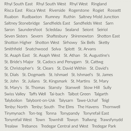
Rhyl South East
Rhyl South West
Rhyl West
Ringland
Risca East
Risca West
Riverside
Rogerstone
Rogiet
Rossett
Ruabon
Rudbaxton
Rumney
Ruthin
Saltney Mold Junction
Saltney Stonebridge
Sandfields East
Sandfields West
Sarn
Saron
Saundersfoot
Scleddau
Sealand
Seiont
Seiriol
Seven Sisters
Severn
Shaftesbury
Shirenewton
Shotton East
Shotton Higher
Shotton West
Sirhowy
Six Bells
Sketty
Smithfield
Snatchwood
Solva
Splott
St. Arvans
St. Asaph East
St. Asaph West
St. Athan
St. Augustine's
St. Bride's Major
St. Cadocs and Penygarn
St. Cattwg
St. Christopher's
St. Clears
St. David Within
St. David's
St. Dials
St. Dogmaels
St. Ishmael
St. Ishmael's
St. James
St. John
St. Julians
St. Kingsmark
St. Martins
St. Mary
St. Mary's
St. Thomas
Stansty
Stanwell
Stow Hill
Sully
Swiss Valley
Taffs Well
Tai-bach
Talbot Green
Talgarth
Talybolion
Talybont-on-Usk
Talysarn
Tawe-Uchaf
Teigl
Tenby: North
Tenby: South
The Elms
The Havens
Thornwell
Tirymynach
Ton-teg
Tonna
Tonypandy
Tonyrefail East
Tonyrefail West
Town
Townhill
Towyn
Trallwng
Trawsfynydd
Trealaw
Trebanos
Tredegar Central and West
Tredegar Park