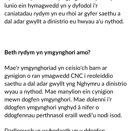
lunio ein hymagwedd yn y dyfodol i'r
caniatadau rydym yn eu rhoi ar gyfer saethu a
dal adar gwyllt a dinistrio eu hwyau a'u nythod.
Beth rydym yn ymgynghori arno?
Mae'r ymgynghoriad yn ceisio'ch barn ar
gynigion o ran ymagwedd CNC i reoleiddio
saethu a dal adar gwyllt yng Nghymru a dinistrio
wyau a nythod. Mae manylion ein cynigion
mewn dogfen ymgynghori. Mae dolenni i’r
ddogfen ymgynghori ynghyd â nifer o
ddogfennau perthnasol eraill wedi’u nodi isod.
Darllenwch yr wybodaeth yn y ddogfen