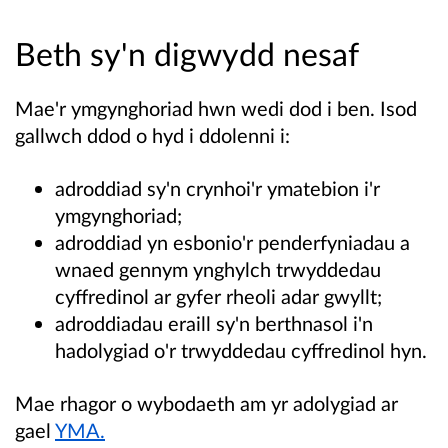
Beth sy'n digwydd nesaf
Mae'r ymgynghoriad hwn wedi dod i ben. Isod
gallwch ddod o hyd i ddolenni i:
adroddiad sy'n crynhoi'r ymatebion i'r
ymgynghoriad;
adroddiad yn esbonio'r penderfyniadau a
wnaed gennym ynghylch trwyddedau
cyffredinol ar gyfer rheoli adar gwyllt;
adroddiadau eraill sy'n berthnasol i'n
hadolygiad o'r trwyddedau cyffredinol hyn.
Mae rhagor o wybodaeth am yr adolygiad ar
gael
YMA.