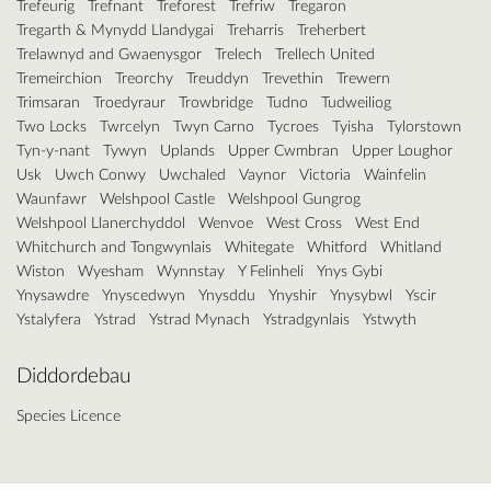
Trefeurig
Trefnant
Treforest
Trefriw
Tregaron
Tregarth & Mynydd Llandygai
Treharris
Treherbert
Trelawnyd and Gwaenysgor
Trelech
Trellech United
Tremeirchion
Treorchy
Treuddyn
Trevethin
Trewern
Trimsaran
Troedyraur
Trowbridge
Tudno
Tudweiliog
Two Locks
Twrcelyn
Twyn Carno
Tycroes
Tyisha
Tylorstown
Tyn-y-nant
Tywyn
Uplands
Upper Cwmbran
Upper Loughor
Usk
Uwch Conwy
Uwchaled
Vaynor
Victoria
Wainfelin
Waunfawr
Welshpool Castle
Welshpool Gungrog
Welshpool Llanerchyddol
Wenvoe
West Cross
West End
Whitchurch and Tongwynlais
Whitegate
Whitford
Whitland
Wiston
Wyesham
Wynnstay
Y Felinheli
Ynys Gybi
Ynysawdre
Ynyscedwyn
Ynysddu
Ynyshir
Ynysybwl
Yscir
Ystalyfera
Ystrad
Ystrad Mynach
Ystradgynlais
Ystwyth
Diddordebau
Species Licence