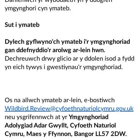
ymgynghori cyn ymateb.
Sut i ymateb
Dylech gyflwyno'ch ymateb i'r ymgynghoriad
gan ddefnyddio'r arolwg ar-lein hwn.
Dechreuwch drwy glicio ar y ddolen isod a fydd
yn eich tywys i gwestiynau'r ymgynghoriad.
Os na allwch ymateb ar-lein, e-bostiwch
Wildbird.Review@cyfoethnaturiolcymru.gov.uk
neu ysgrifennwch at yr
Ymgynghoriad
Adolygiad Adar Gwyllt, Cyfoeth Naturiol
Cymru, Maes y Ffynnon, Bangor LL57 2DW.