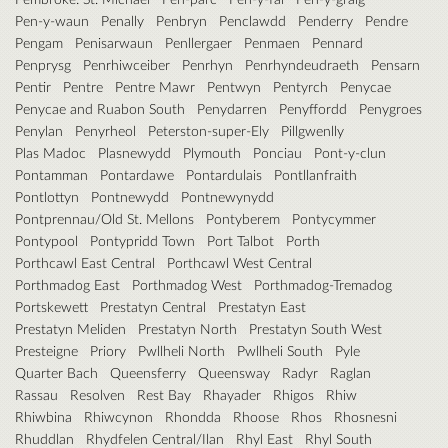
Pen-y-waun
Penally
Penbryn
Penclawdd
Penderry
Pendre
Pengam
Penisarwaun
Penllergaer
Penmaen
Pennard
Penprysg
Penrhiwceiber
Penrhyn
Penrhyndeudraeth
Pensarn
Pentir
Pentre
Pentre Mawr
Pentwyn
Pentyrch
Penycae
Penycae and Ruabon South
Penydarren
Penyffordd
Penygroes
Penylan
Penyrheol
Peterston-super-Ely
Pillgwenlly
Plas Madoc
Plasnewydd
Plymouth
Ponciau
Pont-y-clun
Pontamman
Pontardawe
Pontardulais
Pontllanfraith
Pontlottyn
Pontnewydd
Pontnewynydd
Pontprennau/Old St. Mellons
Pontyberem
Pontycymmer
Pontypool
Pontypridd Town
Port Talbot
Porth
Porthcawl East Central
Porthcawl West Central
Porthmadog East
Porthmadog West
Porthmadog-Tremadog
Portskewett
Prestatyn Central
Prestatyn East
Prestatyn Meliden
Prestatyn North
Prestatyn South West
Presteigne
Priory
Pwllheli North
Pwllheli South
Pyle
Quarter Bach
Queensferry
Queensway
Radyr
Raglan
Rassau
Resolven
Rest Bay
Rhayader
Rhigos
Rhiw
Rhiwbina
Rhiwcynon
Rhondda
Rhoose
Rhos
Rhosnesni
Rhuddlan
Rhydfelen Central/Ilan
Rhyl East
Rhyl South