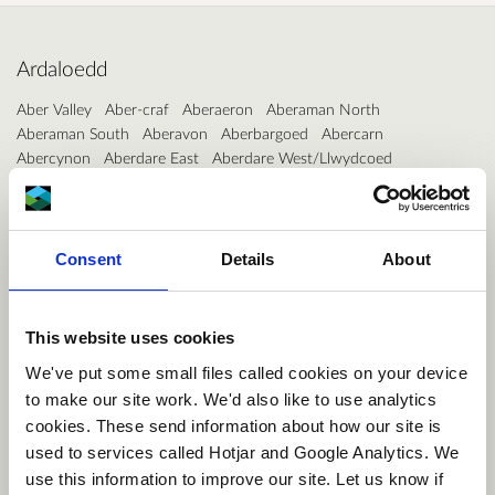
Ardaloedd
Aber Valley
Aber-craf
Aberaeron
Aberaman North
Aberaman South
Aberavon
Aberbargoed
Abercarn
Abercynon
Aberdare East
Aberdare West/Llwydcoed
Aberdaron
Aberdovey
Aberdulais
Abererch
Abergele Pensarn
Abergwili
Aberkenfig
Abermaw
Aberporth
Abersoch
Abersychan
Aberteifi/Cardigan-Mwldan
Aberteifi/Cardigan-Rhyd-y-Fuwch
Aberteifi/Cardigan-Teifi
Consent
Details
About
Abertillery
Aberystwyth Bronglais
Aberystwyth Canol/Central
Aberystwyth Gogledd/North
Aberystwyth Penparcau
Aberystwyth Rheidol
Acton
Adamsdown
Aethwy
Allt-wen
This website uses cookies
Allt-yr-yn
Alway
Ammanford
Amroth
Argoed
Arllechwedd
We've put some small files called cookies on your device
Aston
Badminton
Bagillt East
Bagillt West
Baglan
Bala
to make our site work. We'd also like to use analytics
Banwy
Bargoed
Baruc
Beaufort
Beddau
Bedlinog
Bedwas, Trethomas and Machen
Beechwood
Beguildy
Berriew
cookies. These send information about how our site is
Bethel
Bettws
Betws
Betws yn Rhos
Betws-y-Coed
Beulah
used to services called Hotjar and Google Analytics. We
Bigyn
Bishopston
Blackmill
Blackwood
Blaen Hafren
use this information to improve our site. Let us know if