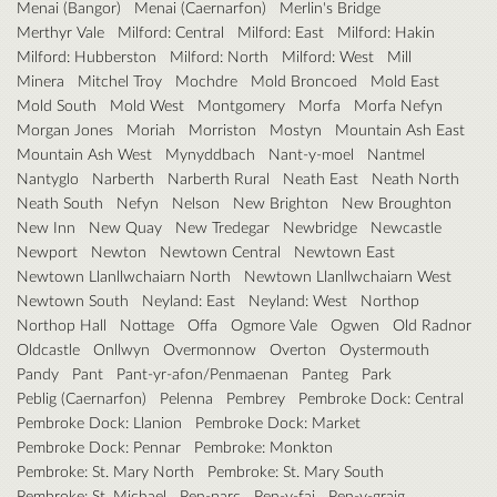
Menai (Bangor)
Menai (Caernarfon)
Merlin's Bridge
Merthyr Vale
Milford: Central
Milford: East
Milford: Hakin
Milford: Hubberston
Milford: North
Milford: West
Mill
Minera
Mitchel Troy
Mochdre
Mold Broncoed
Mold East
Mold South
Mold West
Montgomery
Morfa
Morfa Nefyn
Morgan Jones
Moriah
Morriston
Mostyn
Mountain Ash East
Mountain Ash West
Mynyddbach
Nant-y-moel
Nantmel
Nantyglo
Narberth
Narberth Rural
Neath East
Neath North
Neath South
Nefyn
Nelson
New Brighton
New Broughton
New Inn
New Quay
New Tredegar
Newbridge
Newcastle
Newport
Newton
Newtown Central
Newtown East
Newtown Llanllwchaiarn North
Newtown Llanllwchaiarn West
Newtown South
Neyland: East
Neyland: West
Northop
Northop Hall
Nottage
Offa
Ogmore Vale
Ogwen
Old Radnor
Oldcastle
Onllwyn
Overmonnow
Overton
Oystermouth
Pandy
Pant
Pant-yr-afon/Penmaenan
Panteg
Park
Peblig (Caernarfon)
Pelenna
Pembrey
Pembroke Dock: Central
Pembroke Dock: Llanion
Pembroke Dock: Market
Pembroke Dock: Pennar
Pembroke: Monkton
Pembroke: St. Mary North
Pembroke: St. Mary South
Pembroke: St. Michael
Pen-parc
Pen-y-fai
Pen-y-graig