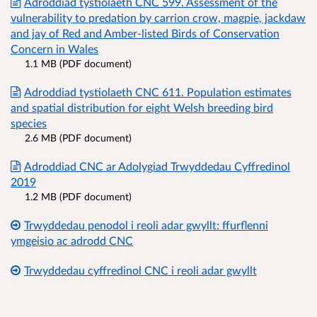
Adroddiad tystiolaeth CNC 599. Assessment of the
vulnerability to predation by carrion crow, magpie, jackdaw
and jay of Red and Amber-listed Birds of Conservation
Concern in Wales
1.1 MB (PDF document)
Adroddiad tystiolaeth CNC 611. Population estimates
and spatial distribution for eight Welsh breeding bird
species
2.6 MB (PDF document)
Adroddiad CNC ar Adolygiad Trwyddedau Cyffredinol
2019
1.2 MB (PDF document)
Trwyddedau penodol i reoli adar gwyllt: ffurflenni
ymgeisio ac adrodd CNC
Trwyddedau cyffredinol CNC i reoli adar gwyllt