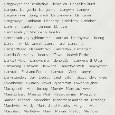
Llangewydd and Brynhyfryd
Llangollen
Llangollen Rural
Llangors
Llangunllo
Llangunnor
Llangwm
Llangybi
Llangybi Fawr
Llangyfelach
Llangyndeyrn
Llangynidr
Llangynwyd
Llanharan
Llanharry
Llanhilleth
Llanidloes
Llanishen
Llanllyfni
Llannon
Llanover
Llanrhaeadr-ym-Mochnant/Llansilin
Llanrhaeadr-yng-Nghinmeirch
Llanrhian
Llanrhystyd
Llanrug
Llanrumney
Llansamlet
Llansanffraid
Llansannan
Llansantffraed
Llansantffraid
Llansteffan
Llantarnam
Llantilio Crossenny
Llantrisant Town
Llantwit Fardre
Llantwit Major
Llanuwchllyn
Llanwddyn
Llanwenarth Ultra
Llanwenog
Llanwern
Llanwnda
Llanwrtyd Wells
Llanybydder
Llanyrafon East and Ponthir
Llanyrafon West
Llanyre
Llanystumdwy
Llay
Lledrod
Lliedi
Llifôn
Lligwy
Llwyn-y-pia
Llwynhendy
Llysfaen
Lower Brynamman
Lower Loughor
Machynlleth
Maenclochog
Maerdy
Maescar/Llywel
Maesteg East
Maesteg West
Maesycwmmer
Maesydre
Malpas
Mancot
Manorbier
Manordeilo and Salem
Marchog
Marchwiel
Mardy
Marford and Hoseley
Margam
Marl
Marshfield
Martletwy
Mawr
Mayals
Meifod
Melindwr