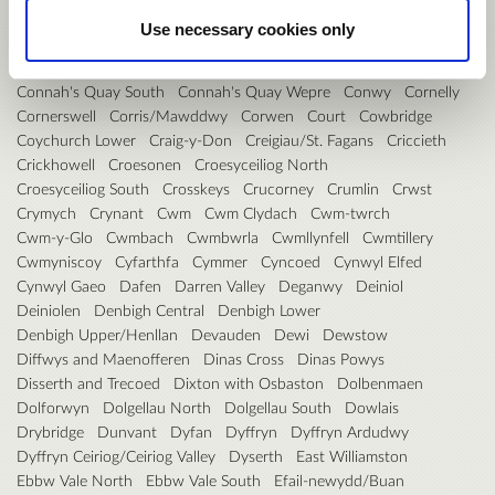
Clynnog
Cockett
Coed Eva
Coedffranc Central
Use necessary cookies only
Coedffranc North
Coedffranc West
Coedpoeth
Coity
Colwyn
Connah's Quay Central
Connah's Quay Golftyn
Connah's Quay South
Connah's Quay Wepre
Conwy
Cornelly
Cornerswell
Corris/Mawddwy
Corwen
Court
Cowbridge
Coychurch Lower
Craig-y-Don
Creigiau/St. Fagans
Criccieth
Crickhowell
Croesonen
Croesyceiliog North
Croesyceiliog South
Crosskeys
Crucorney
Crumlin
Crwst
Crymych
Crynant
Cwm
Cwm Clydach
Cwm-twrch
Cwm-y-Glo
Cwmbach
Cwmbwrla
Cwmllynfell
Cwmtillery
Cwmyniscoy
Cyfarthfa
Cymmer
Cyncoed
Cynwyl Elfed
Cynwyl Gaeo
Dafen
Darren Valley
Deganwy
Deiniol
Deiniolen
Denbigh Central
Denbigh Lower
Denbigh Upper/Henllan
Devauden
Dewi
Dewstow
Diffwys and Maenofferen
Dinas Cross
Dinas Powys
Disserth and Trecoed
Dixton with Osbaston
Dolbenmaen
Dolforwyn
Dolgellau North
Dolgellau South
Dowlais
Drybridge
Dunvant
Dyfan
Dyffryn
Dyffryn Ardudwy
Dyffryn Ceiriog/Ceiriog Valley
Dyserth
East Williamston
Ebbw Vale North
Ebbw Vale South
Efail-newydd/Buan