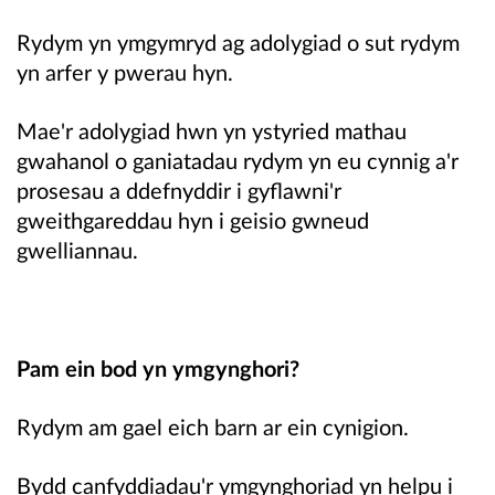
Rydym yn ymgymryd ag adolygiad o sut rydym
yn arfer y pwerau hyn.
Mae'r adolygiad hwn yn ystyried mathau
gwahanol o ganiatadau rydym yn eu cynnig a'r
prosesau a ddefnyddir i gyflawni'r
gweithgareddau hyn i geisio gwneud
gwelliannau.
Pam ein bod yn ymgynghori?
Rydym am gael eich barn ar ein cynigion.
Bydd canfyddiadau'r ymgynghoriad yn helpu i