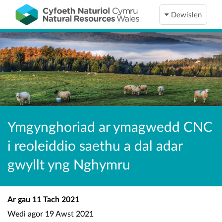
Dewislen
Ymgynghoriad ar ymagwedd CNC
i reoleiddio saethu a dal adar
gwyllt yng Nghymru
Ar gau
11 Tach 2021
Wedi agor
19 Awst 2021