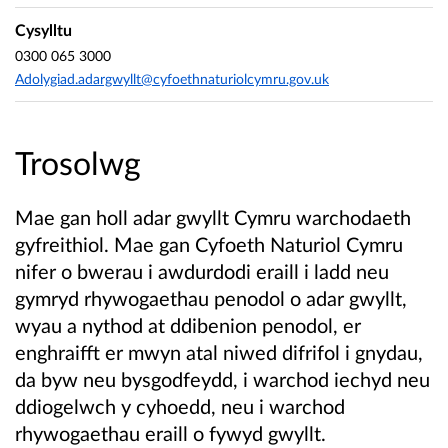
Cysylltu
0300 065 3000
Adolygiad.adargwyllt@cyfoethnaturiolcymru.gov.uk
Trosolwg
Mae gan holl adar gwyllt Cymru warchodaeth
gyfreithiol. Mae gan Cyfoeth Naturiol Cymru
nifer o bwerau i awdurdodi eraill i ladd neu
gymryd rhywogaethau penodol o adar gwyllt,
wyau a nythod at ddibenion penodol, er
enghraifft er mwyn atal niwed difrifol i gnydau,
da byw neu bysgodfeydd, i warchod iechyd neu
ddiogelwch y cyhoedd, neu i warchod
rhywogaethau eraill o fywyd gwyllt.