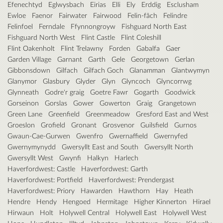
Efenechtyd
Eglwysbach
Eirias
Elli
Ely
Erddig
Esclusham
Ewloe
Faenor
Fairwater
Fairwood
Felin-fâch
Felindre
Felinfoel
Ferndale
Ffynnongroyw
Fishguard North East
Fishguard North West
Flint Castle
Flint Coleshill
Flint Oakenholt
Flint Trelawny
Forden
Gabalfa
Gaer
Garden Village
Garnant
Garth
Gele
Georgetown
Gerlan
Gibbonsdown
Gilfach
Gilfach Goch
Glanamman
Glantwymyn
Glanymor
Glasbury
Glyder
Glyn
Glyncoch
Glyncorrwg
Glynneath
Godre'r graig
Goetre Fawr
Gogarth
Goodwick
Gorseinon
Gorslas
Gower
Gowerton
Graig
Grangetown
Green Lane
Greenfield
Greenmeadow
Gresford East and West
Groeslon
Grofield
Gronant
Grosvenor
Guilsfield
Gurnos
Gwaun-Cae-Gurwen
Gwenfro
Gwernaffield
Gwernyfed
Gwernymynydd
Gwersyllt East and South
Gwersyllt North
Gwersyllt West
Gwynfi
Halkyn
Harlech
Haverfordwest: Castle
Haverfordwest: Garth
Haverfordwest: Portfield
Haverfordwest: Prendergast
Haverfordwest: Priory
Hawarden
Hawthorn
Hay
Heath
Hendre
Hendy
Hengoed
Hermitage
Higher Kinnerton
Hirael
Hirwaun
Holt
Holywell Central
Holywell East
Holywell West