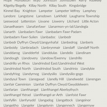
Hope
Hundleton
Illtyd
Johnston
Johnstown
Kerry
Kidwelly
Kilgetty/Begelly
Killay North
Killay South
Kingsbridge
Kinmel Bay
Knighton
Lampeter
Lampeter Velfrey
Lamphey
Landore
Langstone
Lansdown
Larkfield
Laugharne Township
Leeswood
Letterston
Lisvane
Liswerry
Litchard
Little Acton
Llanaelhaearn
Llanafanfawr
Llanarmon-yn-Ial/Llandegla
Llanarth
Llanbadarn Fawr
Llanbadarn Fawr-Padarn
Llanbadarn Fawr-Sulien
Llanbadoc
Llanbedr
Llanbedr Dyffryn Clwyd/Llangynhafal
Llanbedrog
Llanberis
Llanboidy
Llanbradach
Llanbrynmair
Llandaff
Llandaff North
Llanddarog
Llandderfel
Llanddulas
Llandeilo
Llandinam
Llandough
Llandovery
Llandow/Ewenny
Llandrillo
Llandrillo yn Rhos
Llandrindod East/Llandrindod West
Llandrindod North
Llandrindod South
Llandrinio
Llandybie
Llandyfriog
Llandyrnog
Llandysilio
Llandysilio-gogo
Llandysul Town
Llanegwad
Llanelly Hill
Llanelwedd
Llanengan
Llanfair Caereinion
Llanfair Dyffryn Clwyd/Gwyddelwern
Llanfarian
Llanfihangel
Llanfihangel Aberbythych
Llanfihangel Ystrad
Llanfihangel-ar-Arth
Llanfoist Fawr
Llanfyllin
Llanfynydd
Llangadog
Llangattock
Llangeinor
Llangeitho
Llangeler
Llangelynin
Llangennech
Llangernyw