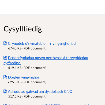
Cysylltiedig
Crynodeb o’r ymatebion i’r ymgynghoriad
674.0 KB (PDF document)
Penderfyniadau mewn perthynas â thrwyddedau
cyffredinol
519.4 KB (PDF document)
Dogfen ymgynghori
625.3 KB (PDF document)
Adroddiad galwad am dystiolaeth CNC
517.5 KB (PDF document)