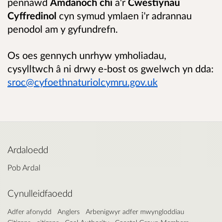
pennawd
Amdanoch chi
a'r
Cwestiynau
Cyffredinol
cyn symud ymlaen i'r adrannau
penodol am y gyfundrefn.
Os oes gennych unrhyw ymholiadau,
cysylltwch â ni drwy e-bost os gwelwch yn dda:
sroc@cyfoethnaturiolcymru.gov.uk
Ardaloedd
Pob Ardal
Cynulleidfaoedd
Adfer afonydd
Anglers
Arbenigwyr adfer mwyngloddiau