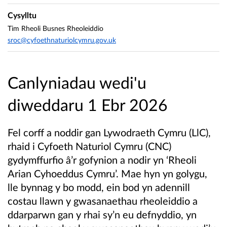
Cysylltu
Tim Rheoli Busnes Rheoleiddio
sroc@cyfoethnaturiolcymru.gov.uk
Canlyniadau wedi'u
diweddaru 1 Ebr 2026
Fel corff a noddir gan Lywodraeth Cymru (LlC),
rhaid i Cyfoeth Naturiol Cymru (CNC)
gydymffurfio â’r gofynion a nodir yn ‘Rheoli
Arian Cyhoeddus Cymru’. Mae hyn yn golygu,
lle bynnag y bo modd, ein bod yn adennill
costau llawn y gwasanaethau rheoleiddio a
ddarparwn gan y rhai sy’n eu defnyddio, yn