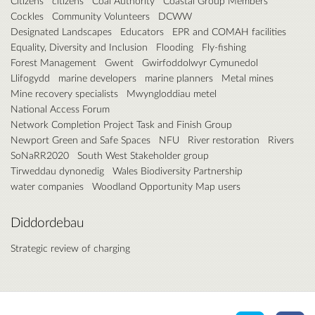
Citizens
citizens
Coal Authority
Coastal Group Members
Cockles
Community Volunteers
DCWW
Designated Landscapes
Educators
EPR and COMAH facilities
Equality, Diversity and Inclusion
Flooding
Fly-fishing
Forest Management
Gwent
Gwirfoddolwyr Cymunedol
Llifogydd
marine developers
marine planners
Metal mines
Mine recovery specialists
Mwyngloddiau metel
National Access Forum
Network Completion Project Task and Finish Group
Newport Green and Safe Spaces
NFU
River restoration
Rivers
SoNaRR2020
South West Stakeholder group
Tirweddau dynonedig
Wales Biodiversity Partnership
water companies
Woodland Opportunity Map users
Diddordebau
Strategic review of charging