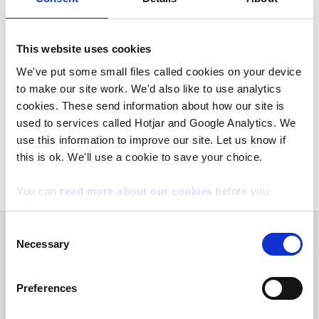
dechrau gweithio i adolygu taliadau parhau ar
gyfer adnoddau dŵr ac ansawdd dŵr.
This website uses cookies
We've put some small files called cookies on your device
Ffeiliau:
to make our site work. We'd also like to use analytics
cookies. These send information about how our site is
2026_27 NRW Charges Consultation
used to services called Hotjar and Google Analytics. We
Response FINAL CYMRAEG.pdf
, 587.6 KB
use this information to improve our site. Let us know if
(PDF document)
this is ok. We'll use a cookie to save your choice.
You can
read more about our cookies
before you
choose.
Consent
Necessary
Selection
Trosolwg
Preferences
Rydym yn ymgynghori ar ein cynigion i
ddiweddaru'r taliadau ar gyfer rhai o'n