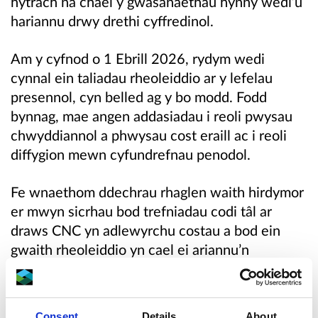
hytrach na chael y gwasanaethau hynny wedi’u
hariannu drwy drethi cyffredinol.
Am y cyfnod o 1 Ebrill 2026, rydym wedi
cynnal ein taliadau rheoleiddio ar y lefelau
presennol, cyn belled ag y bo modd. Fodd
bynnag, mae angen addasiadau i reoli pwysau
chwyddiannol a phwysau cost eraill ac i reoli
diffygion mewn cyfundrefnau penodol.
Fe wnaethom ddechrau rhaglen waith hirdymor
er mwyn sicrhau bod trefniadau codi tâl ar
draws CNC yn adlewyrchu costau a bod ein
gwaith rheoleiddio yn cael ei ariannu’n
gynaliadwy. Fe wnaethon ni weithredu’r
adolygiad strategol diweddar o godi tâl am
geisiadau ym mis Ebrill 2023 ac rydym wedi
Consent
Details
About