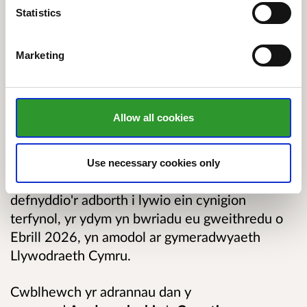
Statistics
trwyddedau, hawlenni a gweithgareddau
cydymffurfio. Gallwch ddod o hyd i'r cynigion
codi tâl llawn isod. Darllenwch hwn cyn bwrw
Marketing
ymlaen â'r cwestiynau.
Cynigion taliadau rheoleiddio Cyfoeth
Allow all cookies
Naturiol Cymru (CNC) ar gyfer 2026/27
Mae cwestiynau ein hymgynghoriad yn gofyn i
Use necessary cookies only
chi am eich barn ar ein cynigion. Byddwn yn
defnyddio'r adborth i lywio ein cynigion
terfynol, yr ydym yn bwriadu eu gweithredu o
Ebrill 2026, yn amodol ar gymeradwyaeth
Llywodraeth Cymru.
Cwblhewch yr adrannau dan y