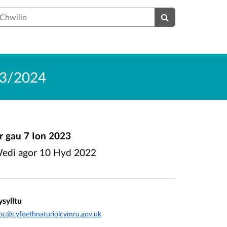
hwilio
023/2024
r gau
7 Ion 2023
edi agor
10 Hyd 2022
ysylltu
oc@cyfoethnaturiolcymru.gov.uk