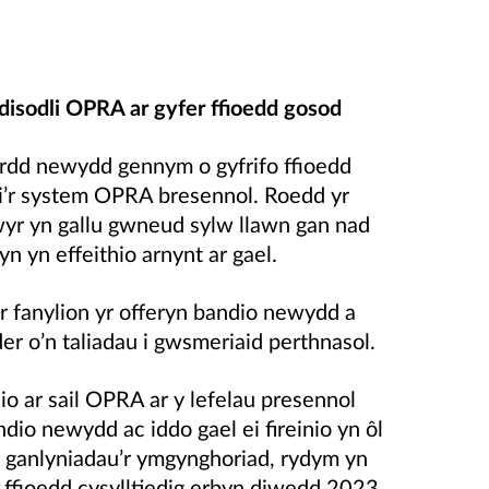
disodli OPRA ar gyfer ffioedd gosod
rdd newydd gennym o gyfrifo ffioedd
li’r system OPRA bresennol. Roedd yr
r yn gallu gwneud sylw llawn gan nad
yn yn effeithio arnynt ar gael.
r fanylion yr offeryn bandio newydd a
er o’n taliadau i gwsmeriaid perthnasol.
o ar sail OPRA ar y lefelau presennol
dio newydd ac iddo gael ei fireinio yn ôl
ar ganlyniadau’r ymgynghoriad, rydym yn
 ffioedd cysylltiedig erbyn diwedd 2023.