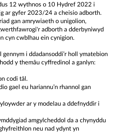
us 12 wythnos o 10 Hydref 2022 i
ig ar gyfer 2023/24 a cheisio adborth.
iad gan amrywiaeth o unigolion,
gwerthfawrogi'r adborth a dderbyniwyd
on cyn cwblhau ein cynigion.
gennym i ddadansoddi’r holl ymatebion
hodd y themâu cyffredinol a ganlyn:
n codi tâl.
dio gael eu hariannu’n rhannol gan
yloywder ar y modelau a ddefnyddir i
l ymddygiad amgylcheddol da a chynyddu
hyfreithlon neu nad ydynt yn