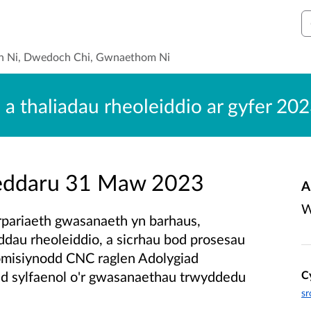
C
n Ni, Dwedoch Chi, Gwnaethom Ni
 a thaliadau rheoleiddio ar gyfer 2
weddaru 31 Maw 2023
A
W
rpariaeth gwasanaeth yn barhaus,
ddau rheoleiddio, a sicrhau bod prosesau
 comisiynodd CNC raglen Adolygiad
C
iad sylfaenol o'r gwasanaethau trwyddedu
sr