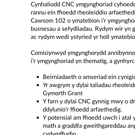
Cynhaliodd CNC ymgynghoriad cyhoedd
rannu ein ffioedd rheoleiddio arfaethed
Cawsom 102 o ymatebion i’r ymgynghor
busnesau a sefydliadau. Rydym wir yn 
ac rydym wedi ystyried yr holl ymatebi
Comisiynwyd ymgynghorydd annibynnol 
i’r ymgynghoriad yn thematig, a gynhyrc
Beirniadaeth o amseriad ein cynigio
Yr awgrym y dylai taliadau rheoleid
Gymorth Grant
Y farn y dylai CNC gynnig mwy o dr
ddylunio’r ffioedd arfaethedig.
Y potensial am ffioedd uwch i ata
math a graddfa gweithgareddau ang
cydymffurfio.