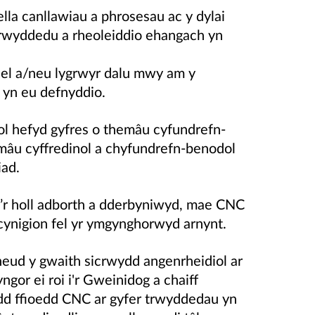
la canllawiau a phrosesau ac y dylai
rwyddedu a rheoleiddio ehangach yn
el a/neu lygrwyr dalu mwy am y
 yn eu defnyddio.
l hefyd gyfres o themâu cyfundrefn-
âu cyffredinol a chyfundrefn-benodol
iad.
o’r holl adborth a dderbyniwyd, mae CNC
cynigion fel yr ymgynghorwyd arnynt.
ud y gwaith sicrwydd angenrheidiol ar
ngor ei roi i'r Gweinidog a chaiff
dd ffioedd CNC ar gyfer trwyddedau yn