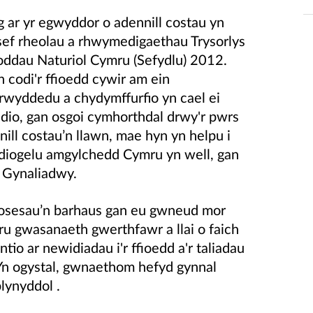
g ar yr egwyddor o adennill costau yn
sef rheolau a rhwymedigaethau Trysorlys
ddau Naturiol Cymru (Sefydlu) 2012.
n codi'r ffioedd cywir am ein
rwyddedu a chydymffurfio yn cael ei
ddio, gan osgoi cymhorthdal drwy'r pwrs
ll costau’n llawn, mae hyn yn helpu i
 diogelu amgylchedd Cymru yn well, gan
n Gynaliadwy.
osesau’n barhaus gan eu gwneud mor
aru gwasanaeth gwerthfawr a llai o faich
io ar newidiadau i'r ffioedd a'r taliadau
n ogystal, gwnaethom hefyd gynnal
blynyddol .