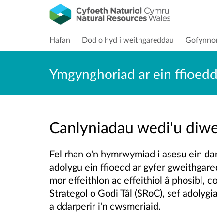
Hafan
Dod o hyd i weithgareddau
Gofynno
Ymgynghoriad ar ein ffioedd
Canlyniadau wedi'u di
Fel rhan o'n hymrwymiad i asesu ein da
adolygu ein ffioedd ar gyfer gweithgare
mor effeithlon ac effeithiol â phosibl,
Strategol o Godi Tâl (SRoC), sef adolyg
a ddarperir i'n cwsmeriaid.