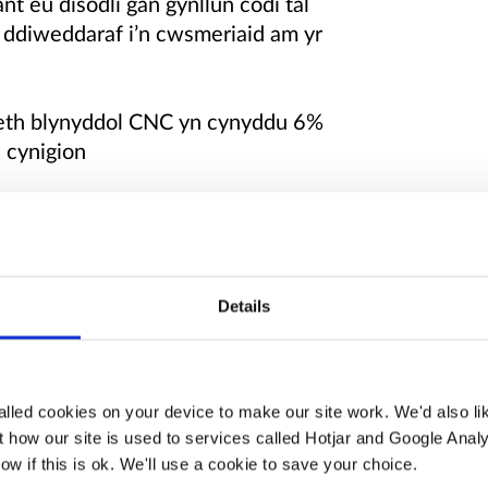
t eu disodli gan gynllun codi tâl
ddiweddaraf i’n cwsmeriaid am yr
iaeth blynyddol CNC yn cynyddu 6%
 cynigion
ŵr
oriad yn awgrymu y byddai ein ffioedd
Details
 gormodol i’r mathau hyn o geisiadau. O
 y pryder yw y gall y gweithgaredd hwn
f ei wneud yn gynaliadwy.
lled cookies on your device to make our site work. We'd also lik
d ymgeisio presennol ar gyfer 2022/23
 how our site is used to services called Hotjar and Google Analy
ow if this is ok. We'll use a cookie to save your choice.
gymerir ag ef yn gyfan gwbl a dim ond