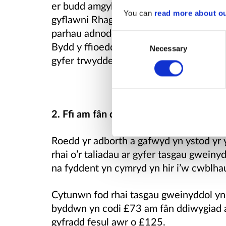
er budd amgylcheddol o fewn Adnoddau 
You can
read more about o
gyflawni Rhaglen Amgylchedd Genedlae
parhau adnoddau dŵr i ariannu gweddill
Consent
Bydd y ffioedd ymgeisio hyn yn £15 ar
Necessary
Selection
gyfer trwyddedau cronni dŵr neu drwy
2. Ffi am fân ddiwygiad ar gyfer trwy
Roedd yr adborth a gafwyd yn ystod yr
rhai o’r taliadau ar gyfer tasgau gweiny
na fyddent yn cymryd yn hir i’w cwblha
Cytunwn fod rhai tasgau gweinyddol yn c
byddwn yn codi £73 am fân ddiwygiad 
gyfradd fesul awr o £125.