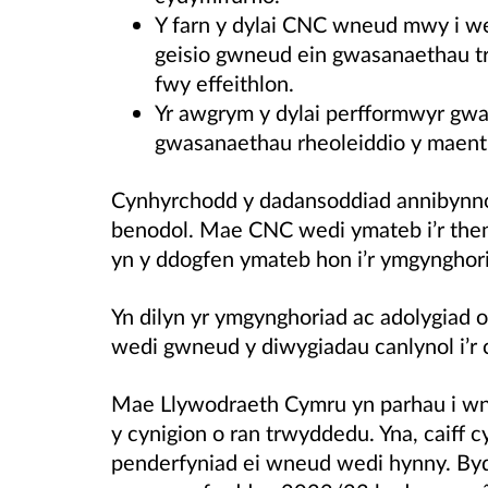
Y farn y dylai CNC wneud mwy i wel
geisio gwneud ein gwasanaethau t
fwy effeithlon.
Yr awgrym y dylai perfformwyr gwa
gwasanaethau rheoleiddio y maent
Cynhyrchodd y dadansoddiad annibynno
benodol. Mae CNC wedi ymateb i’r them
yn y ddogfen ymateb hon i’r ymgynghor
Yn dilyn yr ymgynghoriad ac adolygiad 
wedi gwneud y diwygiadau canlynol i’r 
Mae Llywodraeth Cymru yn parhau i wne
y cynigion o ran trwyddedu. Yna, caiff cy
penderfyniad ei wneud wedi hynny. By