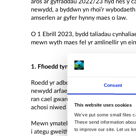
aros ar gyfraddau 2022/23 hyd nes y cân
newydd, a byddwn yn rhoi’r wybodaeth 
amserlen ar gyfer hynny maes o law.
O 1 Ebrill 2023, bydd taliadau cynhal
mewn wyth maes fel yr amlinellir yn ein
1. Ffioedd tynnu a chronni adnoddau d
Roedd yr adborth a gafwyd o’r ymgyngh
Consent
newydd arfaethedig yn arwain at gostau
ran cael gwared ar goredau yn benodol,
This website uses cookies
achosi niwed amgylcheddol os na chaif
We've put some small files ca
Mewn ymateb, byddwn yn cadw’r ffioed
These send information about
to improve our site. Let us kn
i ategu gweithgarwch anfasnachol yr ym