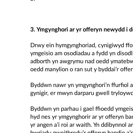
3. Ymgynghori ar yr offeryn newydd i d
Drwy ein hymgynghoriad, cynigiwyd ffo
ymgeisio am osodiadau a fydd yn disod
adborth yn awgrymu nad oedd ymatebwy
oedd manylion o ran sut y byddai’r offer
Byddwn nawr yn ymgynghori’n ffurfiol a
gynigir, er mwyn darparu gwell tryloywd
Byddwn yn parhau i gael ffioedd ymgeisi
hyd nes yr ymgynghorir ar yr offeryn ban
yr angen a’i roi ar waith. Yn ddibynnol 
bwriadu gweithredu’r offeryn bandio a’r