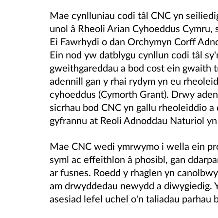
Mae cynlluniau codi tâl CNC yn seiliedi
unol â Rheoli Arian Cyhoeddus Cymru, 
Ei Fawrhydi o dan Orchymyn Corff Adno
Ein nod yw datblygu cynllun codi tâl sy'
gweithgareddau a bod cost ein gwaith t
adennill gan y rhai rydym yn eu rheolei
cyhoeddus (Cymorth Grant). Drwy adenni
sicrhau bod CNC yn gallu rheoleiddio a
gyfrannu at Reoli Adnoddau Naturiol y
Mae CNC wedi ymrwymo i wella ein pr
syml ac effeithlon â phosibl, gan ddarp
ar fusnes. Roedd y rhaglen yn canolbwynt
am drwyddedau newydd a diwygiedig. Y
asesiad lefel uchel o'n taliadau parhau 