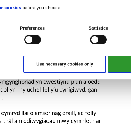
Dŵr (ac eithrio gweithgareddau i
ur cookies
before you choose.
thol y cwmni dŵr). Defnyddir ffioedd
 y gost o benderfynu ar y ceisiadau hyn.
 gyfer trwyddedau tynnu dŵr a £1,500 ar
Preferences
Statistics
ddedau trosglwyddo.
Use necessary cookies only
ddedau rhywogaethau
 ymgynghoriad yn cwestiynu p’un a oedd
ddol yn rhy uchel fel y’u cynigiwyd, gan
u.
ymryd llai o amser nag eraill, ac felly
a thâl am ddiwygiadau mwy cymhleth ar