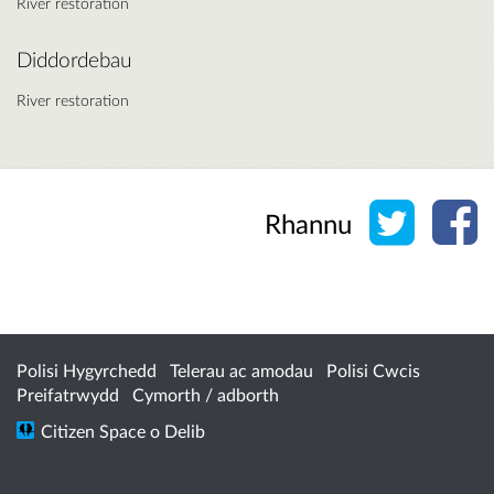
River restoration
Diddordebau
River restoration
Rhannu 
Rh
Rhannu
Polisi Hygyrchedd
Telerau ac amodau
Polisi Cwcis
Preifatrwydd
Cymorth / adborth
Citizen Space
o
Delib