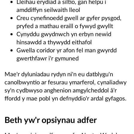
Lleihau erydiad a siltio, gan helpu i
amddiffyn seilwaith lleol
Creu cynefinoedd gwell ar gyfer pysgod,
pryfed a mathau eraill o fywyd gwyllt
Cynyddu gwydnwch yn erbyn newid
hinsawdd a thywydd eithafol
Gwella coridor yr afon fel man gwyrdd
gwerthfawr i'r gymuned
Mae'r dyluniadau rydyn ni'n eu datblygu'n
canolbwyntio ar fesurau ymarferol, cynaliadwy
sy'n cydbwyso anghenion amgylcheddol â'r
ffordd y mae pobl yn defnyddio'r ardal gyfagos.
Beth yw'r opsiynau adfer