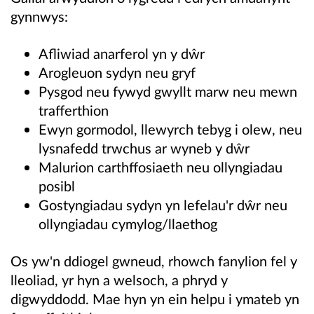
gynnwys:
Afliwiad anarferol yn y dŵr
Arogleuon sydyn neu gryf
Pysgod neu fywyd gwyllt marw neu mewn
trafferthion
Ewyn gormodol, llewyrch tebyg i olew, neu
lysnafedd trwchus ar wyneb y dŵr
Malurion carthffosiaeth neu ollyngiadau
posibl
Gostyngiadau sydyn yn lefelau'r dŵr neu
ollyngiadau cymylog/llaethog
Os yw'n ddiogel gwneud, rhowch fanylion fel y
lleoliad, yr hyn a welsoch, a phryd y
digwyddodd. Mae hyn yn ein helpu i ymateb yn