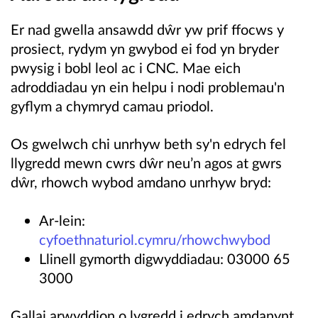
Er nad gwella ansawdd dŵr yw prif ffocws y
prosiect, rydym yn gwybod ei fod yn bryder
pwysig i bobl leol ac i CNC. Mae eich
adroddiadau yn ein helpu i nodi problemau'n
gyflym a chymryd camau priodol.
Os gwelwch chi unrhyw beth sy'n edrych fel
llygredd mewn cwrs dŵr neu’n agos at gwrs
dŵr, rhowch wybod amdano unrhyw bryd:
Ar-lein:
cyfoethnaturiol.cymru/rhowchwybod
Llinell gymorth digwyddiadau: 03000 65
3000
Gallai arwyddion o lygredd i edrych amdanynt