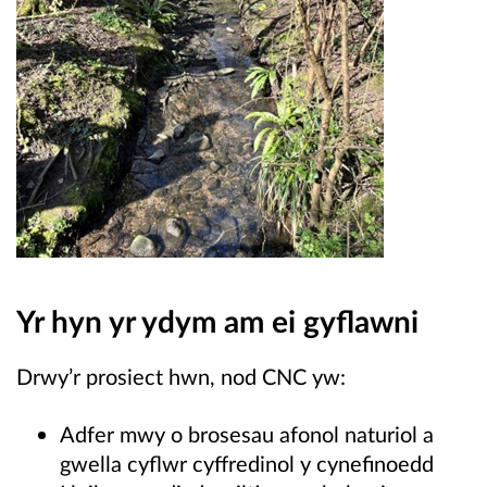
Yr hyn yr ydym am ei gyflawni
Drwy’r prosiect hwn, nod CNC yw:
Adfer mwy o brosesau afonol naturiol a
gwella cyflwr cyffredinol y cynefinoedd