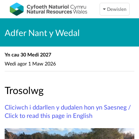
Dewislen
Adfer Nant y Wedal
Yn cau
30 Medi 2027
Wedi agor
1 Maw 2026
Trosolwg
Cliciwch i ddarllen y dudalen hon yn Saesneg /
Click to read this page in English