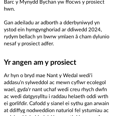
Barc y Mynydd Bychan yw ffocws y prosiect
hwn.
Gan adeiladu ar adborth a dderbyniwyd yn
ystod ein hymgynghoriad ar ddiwedd 2024,
rydym bellach yn bwrw ymlaen â cham dylunio
nesaf y prosiect adfer.
Yr angen am y prosiect
Ar hyn o bryd mae Nant y Wedal wedi'i
addasu’n sylweddol ac mewn cyflwr ecolegol
wael, gyda'r nant uchaf wedi creu rhych dwfn
ac wedi datgysylltu i raddau helaeth oddi wrth
ei gorlifdir. Cafodd y sianel ei sythu gan arwain
at ddiffyg nodweddion naturiol fel ystumiau ac