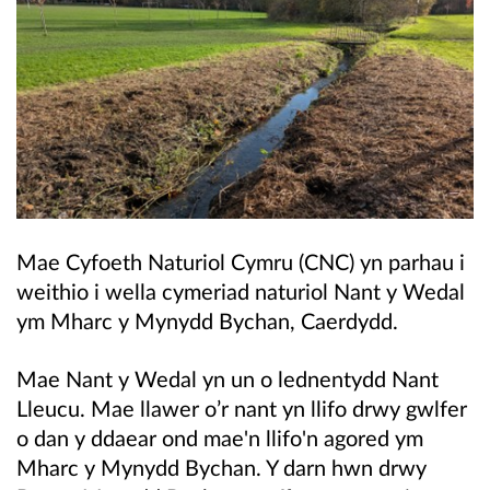
Mae Cyfoeth Naturiol Cymru (CNC) yn parhau i
weithio i wella cymeriad naturiol Nant y Wedal
ym Mharc y Mynydd Bychan, Caerdydd.
Mae Nant y Wedal yn un o lednentydd Nant
Lleucu. Mae llawer o’r nant yn llifo drwy gwlfer
o dan y ddaear ond mae'n llifo'n agored ym
Mharc y Mynydd Bychan. Y darn hwn drwy