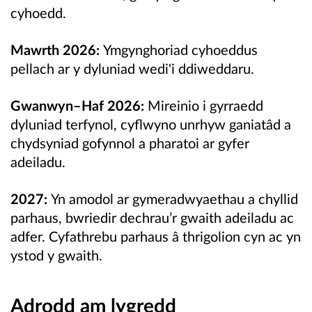
cyhoedd.
Mawrth 2026:
Ymgynghoriad cyhoeddus
pellach ar y dyluniad wedi'i ddiweddaru.
Gwanwyn–Haf 2026:
Mireinio i gyrraedd
dyluniad terfynol, cyflwyno unrhyw ganiatâd a
chydsyniad gofynnol a pharatoi ar gyfer
adeiladu.
2027:
Yn amodol ar gymeradwyaethau a chyllid
parhaus, bwriedir dechrau’r gwaith adeiladu ac
adfer. Cyfathrebu parhaus â thrigolion cyn ac yn
ystod y gwaith.
Adrodd am lygredd