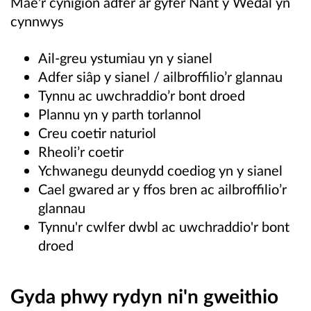
Mae'r cynigion adfer ar gyfer Nant y Wedal yn
cynnwys
Ail-greu ystumiau yn y sianel
Adfer siâp y sianel / ailbroffilio’r glannau
Tynnu ac uwchraddio’r bont droed
Plannu yn y parth torlannol
Creu coetir naturiol
Rheoli’r coetir
Ychwanegu deunydd coediog yn y sianel
Cael gwared ar y ffos bren ac ailbroffilio’r
glannau
Tynnu'r cwlfer dwbl ac uwchraddio'r bont
droed
Gyda phwy rydyn ni'n gweithio