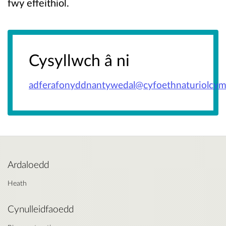
fwy effeithiol.
Cysyllwch â ni
adferafonyddnantywedal@cyfoethnaturiolcym
Ardaloedd
Heath
Cynulleidfaoedd