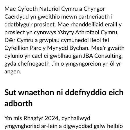
Mae Cyfoeth Naturiol Cymru a Chyngor
Caerdydd yn gweithio mewn partneriaeth i
ddatblygu'r prosiect. Mae rhanddeiliaid eraill y
prosiect yn cynnwys Ysbyty Athrofaol Cymru,
Dŵr Cymru a
grwpiau cymunedol lleol fel
Cyfeillion Parc y Mynydd Bychan. Mae'r gwaith
dylunio yn cael ei gwblhau gan JBA Consulting,
gyda chefnogaeth tîm o ymgyngoreion yn ôl yr
angen.
Sut wnaethon ni ddefnyddio eich
adborth
Ym mis Rhagfyr 2024, cynhaliwyd
ymgynghoriad ar-lein a digwyddiad galw heibio