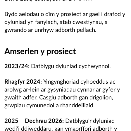
Bydd aelodau o dîm y prosiect ar gael i drafod y
dyluniad yn fanylach, ateb cwestiynau, a
gwrando ar unrhyw adborth pellach.
Amserlen y prosiect
2023/24:
Datblygu dyluniad cychwynnol.
Rhagfyr 2024:
Ymgynghoriad cyhoeddus ac
arolwg ar-lein ar gysyniadau cynnar ar gyfer y
gwaith adfer. Casglu adborth gan drigolion,
grwpiau cymunedol a rhanddeiliaid.
2025 – Dechrau 2026:
Datblygu'r dyluniad
wedi'i ddiweddaru, gan ymgorffori adborth y