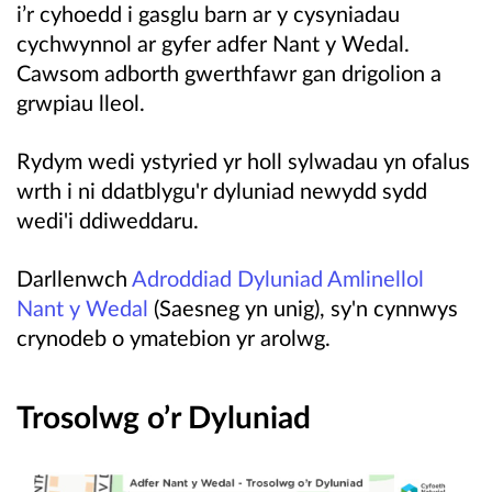
i’r cyhoedd i gasglu barn ar y cysyniadau
cychwynnol ar gyfer adfer Nant y Wedal.
Cawsom adborth gwerthfawr gan drigolion a
grwpiau lleol.
Rydym wedi ystyried yr holl sylwadau yn ofalus
wrth i ni ddatblygu'r dyluniad newydd sydd
wedi'i ddiweddaru.
Darllenwch
Adroddiad Dyluniad Amlinellol
Nant y Wedal
(Saesneg yn unig), sy'n cynnwys
crynodeb o ymatebion yr arolwg.
Trosolwg o’r Dyluniad