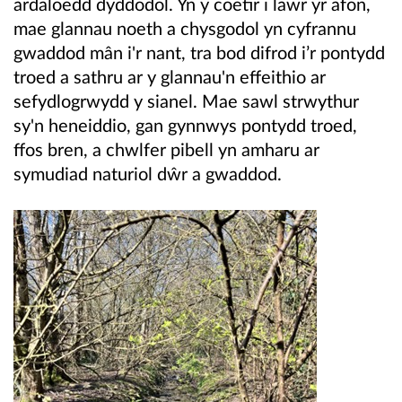
ardaloedd dyddodol. Yn y coetir i lawr yr afon,
mae glannau noeth a chysgodol yn cyfrannu
gwaddod mân i'r nant, tra bod difrod i’r pontydd
troed a sathru ar y glannau'n effeithio ar
sefydlogrwydd y sianel. Mae sawl strwythur
sy'n heneiddio, gan gynnwys pontydd troed,
ffos bren, a chwlfer pibell yn amharu ar
symudiad naturiol dŵr a gwaddod.