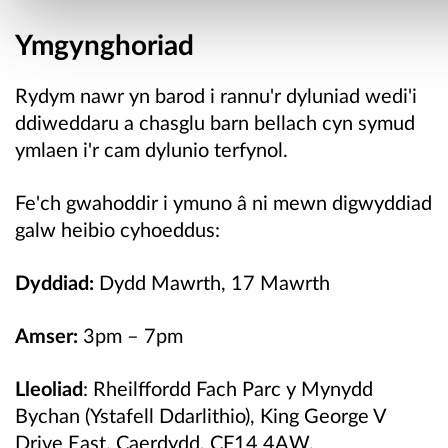
Ymgynghoriad
Rydym nawr yn barod i rannu'r dyluniad wedi'i
ddiweddaru a chasglu barn bellach cyn symud
ymlaen i'r cam dylunio terfynol.
Fe'ch gwahoddir i ymuno â ni mewn digwyddiad
galw
heibio
cyhoeddus:
Dyddiad:
Dydd Mawrth, 17 Mawrth
Amser:
3pm – 7pm
Lleoliad
: Rheilffordd Fach Parc y Mynydd
Bychan (Ystafell Ddarlithio), King George V
Drive East, Caerdydd, CF14 4AW.