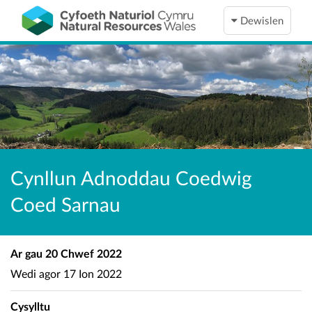
Dewislen
Cynllun Adnoddau Coedwig
Coed Sarnau
Ar gau
20 Chwef 2022
Wedi agor
17 Ion 2022
Cysylltu