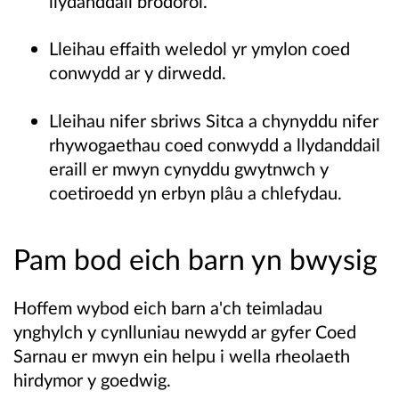
llydanddail brodorol.
Lleihau effaith weledol yr ymylon coed
conwydd ar y dirwedd.
Lleihau nifer sbriws Sitca a chynyddu nifer
rhywogaethau coed conwydd a llydanddail
eraill er mwyn cynyddu gwytnwch y
coetiroedd yn erbyn plâu a chlefydau.
Pam bod eich barn yn bwysig
Hoffem wybod eich barn a'ch teimladau
ynghylch y cynlluniau newydd ar gyfer Coed
Sarnau er mwyn ein helpu i wella rheolaeth
hirdymor y goedwig.