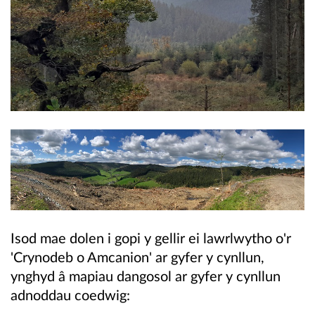
Isod mae dolen i gopi y gellir ei lawrlwytho o'r
'Crynodeb o Amcanion' ar gyfer y cynllun,
ynghyd â mapiau dangosol ar gyfer y cynllun
adnoddau coedwig: