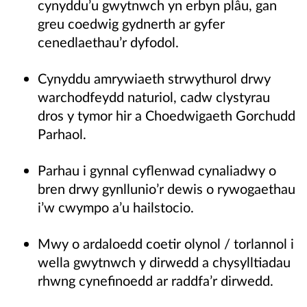
cynyddu’u gwytnwch yn erbyn plâu, gan
greu coedwig gydnerth ar gyfer
cenedlaethau’r dyfodol.
Cynyddu amrywiaeth strwythurol drwy
warchodfeydd naturiol, cadw clystyrau
dros y tymor hir a Choedwigaeth Gorchudd
Parhaol.
Parhau i gynnal cyflenwad cynaliadwy o
bren drwy gynllunio’r dewis o rywogaethau
i’w cwympo a’u hailstocio.
Mwy o ardaloedd coetir olynol / torlannol i
wella gwytnwch y dirwedd a chysylltiadau
rhwng cynefinoedd ar raddfa’r dirwedd.