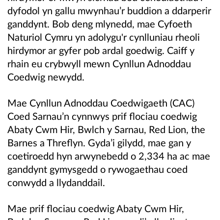
dyfodol yn gallu mwynhau’r buddion a ddarperir
ganddynt. Bob deng mlynedd, mae Cyfoeth
Naturiol Cymru yn adolygu'r cynlluniau rheoli
hirdymor ar gyfer pob ardal goedwig. Caiff y
rhain eu crybwyll mewn Cynllun Adnoddau
Coedwig newydd.
Mae Cynllun Adnoddau Coedwigaeth (CAC)
Coed Sarnau’n cynnwys prif flociau coedwig
Abaty Cwm Hir, Bwlch y Sarnau, Red Lion, the
Barnes a Threflyn. Gyda’i gilydd, mae gan y
coetiroedd hyn arwynebedd o 2,334 ha ac mae
ganddynt gymysgedd o rywogaethau coed
conwydd a llydanddail.
Mae prif flociau coedwig Abaty Cwm Hir,