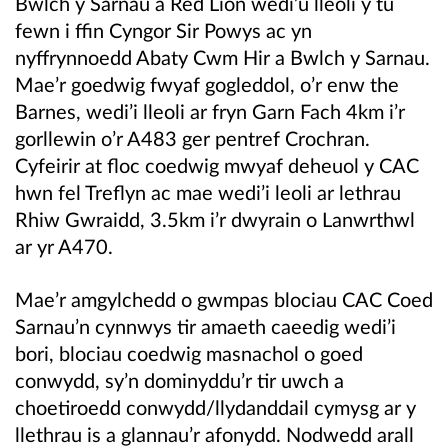
Bwlch y Sarnau a Red Lion wedi’u lleoli y tu
fewn i ffin Cyngor Sir Powys ac yn
nyffrynnoedd Abaty Cwm Hir a Bwlch y Sarnau.
Mae’r goedwig fwyaf gogleddol, o’r enw the
Barnes, wedi’i lleoli ar fryn Garn Fach 4km i’r
gorllewin o’r A483 ger pentref Crochran.
Cyfeirir at floc coedwig mwyaf deheuol y CAC
hwn fel Treflyn ac mae wedi’i leoli ar lethrau
Rhiw Gwraidd, 3.5km i’r dwyrain o Lanwrthwl
ar yr A470.
Mae’r amgylchedd o gwmpas blociau CAC Coed
Sarnau’n cynnwys tir amaeth caeedig wedi’i
bori, blociau coedwig masnachol o goed
conwydd, sy’n dominyddu’r tir uwch a
choetiroedd conwydd/llydanddail cymysg ar y
llethrau is a glannau’r afonydd. Nodwedd arall