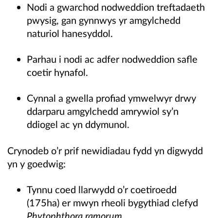
Nodi a gwarchod nodweddion treftadaeth
pwysig, gan gynnwys yr amgylchedd
naturiol hanesyddol.
Parhau i nodi ac adfer nodweddion safle
coetir hynafol.
Cynnal a gwella profiad ymwelwyr drwy
ddarparu amgylchedd amrywiol sy’n
ddiogel ac yn ddymunol.
Crynodeb o’r prif newidiadau fydd yn digwydd
yn y goedwig:
Tynnu coed llarwydd o’r coetiroedd
(175ha) er mwyn rheoli bygythiad clefyd
Phytophthora ramorum
.