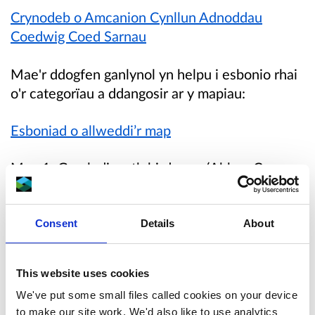
Crynodeb o Amcanion Cynllun Adnoddau
Coedwig Coed Sarnau
Mae'r ddogfen ganlynol yn helpu i esbonio rhai
o'r categorïau a ddangosir ar y mapiau:
Esboniad o allweddi’r map
Map 1:
Gweledigaeth hirdymor (Abbey Cwm
Hir)
Your browser does not support inline PDF
Consent
Details
About
viewing. Please
download the PDF
.
This website uses cookies
Map 1:
Gweledigaeth hirdymor (Bwlch y
We've put some small files called cookies on your device
Sarnau)
to make our site work. We'd also like to use analytics