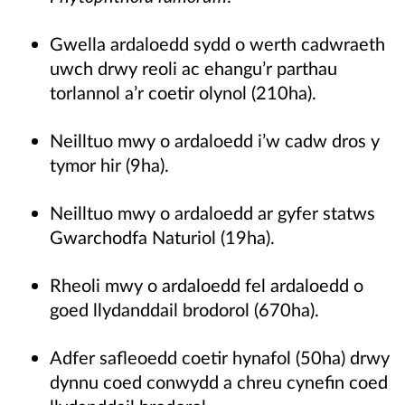
Gwella ardaloedd sydd o werth cadwraeth
uwch drwy reoli ac ehangu’r parthau
torlannol a’r coetir olynol (210ha).
Neilltuo mwy o ardaloedd i’w cadw dros y
tymor hir (9ha).
Neilltuo mwy o ardaloedd ar gyfer statws
Gwarchodfa Naturiol (19ha).
Rheoli mwy o ardaloedd fel ardaloedd o
goed llydanddail brodorol (670ha).
Adfer safleoedd coetir hynafol (50ha) drwy
dynnu coed conwydd a chreu cynefin coed