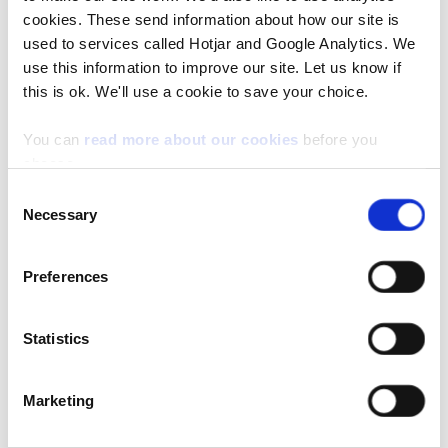
cookies. These send information about how our site is
Your browser does not support inline PDF
used to services called Hotjar and Google Analytics. We
viewing. Please
download the PDF
.
use this information to improve our site. Let us know if
this is ok. We'll use a cookie to save your choice.
Map 1:
Gweledigaeth hirdymor (Red Lion)
You can
read more about our cookies
before you
Your browser does not support inline PDF
choose.
viewing. Please
download the PDF
.
Consent
Necessary
Selection
Map 1:
Gweledigaeth hirdymor (The Barnes)
Preferences
Your browser does not support inline PDF
viewing. Please
download the PDF
.
Statistics
Map 1:
Gweledigaeth hirdymor (Treflyn)
Marketing
Your browser does not support inline PDF