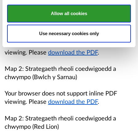
viewing. Please
download the PDF
.
Allow all cookies
Map 2:
Strategaeth rheoli coedwigoedd a
chwympo
(Abbey Cwm Hir)
Use necessary cookies only
Your browser does not support inline PDF
viewing. Please
download the PDF
.
Map 2:
Strategaeth rheoli coedwigoedd a
chwympo
(Bwlch y Sarnau)
Your browser does not support inline PDF
viewing. Please
download the PDF
.
Map 2:
Strategaeth rheoli coedwigoedd a
chwympo
(Red Lion)