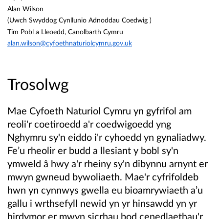
Alan Wilson
(Uwch Swyddog Cynllunio Adnoddau Coedwig )
Tim Pobl a Lleoedd, Canolbarth Cymru
alan.wilson@cyfoethnaturiolcymru.gov.uk
Trosolwg
Mae Cyfoeth Naturiol Cymru yn gyfrifol am
reoli'r coetiroedd a'r coedwigoedd yng
Nghymru sy'n eiddo i'r cyhoedd yn gynaliadwy.
Fe’u rheolir er budd a llesiant y bobl sy'n
ymweld â hwy a'r rheiny sy'n dibynnu arnynt er
mwyn gwneud bywoliaeth. Mae'r cyfrifoldeb
hwn yn cynnwys gwella eu bioamrywiaeth a’u
gallu i wrthsefyll newid yn yr hinsawdd yn yr
hirdymor er mwyn sicrhau bod cenedlaethau'r