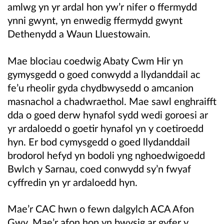
amlwg yn yr ardal hon yw’r nifer o ffermydd
ynni gwynt, yn enwedig ffermydd gwynt
Dethenydd a Waun Lluestowain.
Mae blociau coedwig Abaty Cwm Hir yn
gymysgedd o goed conwydd a llydanddail ac
fe’u rheolir gyda chydbwysedd o amcanion
masnachol a chadwraethol. Mae sawl enghraifft
dda o goed derw hynafol sydd wedi goroesi ar
yr ardaloedd o goetir hynafol yn y coetiroedd
hyn. Er bod cymysgedd o goed llydanddail
brodorol hefyd yn bodoli yng nghoedwigoedd
Bwlch y Sarnau, coed conwydd sy’n fwyaf
cyffredin yn yr ardaloedd hyn.
Mae’r CAC hwn o fewn dalgylch ACA Afon
Gwy. Mae’r afon hon yn bwysig ar gyfer y